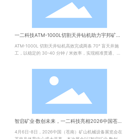
一二科技ATM-1000L切割天井钻机助力宇邦矿业7
0°倾斜盲井精准贯通
ATM-1000L 切割天井钻机高效完成两条 70° 盲天井施
工，以稳定的 30-40 分钟 / 米效率，实现精准贯通、一
次成井，井壁光滑规整、对围岩扰动小，成井质量远超预
期。
智启矿业·数创未来，一二科技亮相2026中国苍南
矿山机械展
4月6日-8日，2026中国（苍南）矿山机械设备展览会在
苍南县体育中心盛大开幕。本次展会以"智启矿业·数创未