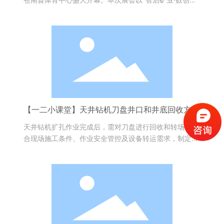
来"为主题，由中国苍南县矿山井巷行业协会主办，汇聚
全国百余家矿山机械领军企业，共探行业智能化、绿色化
转型新路径，进一步擦亮苍南"中国矿山井巷业之乡"的金
字招牌。
【一二小课堂】天井钻机刀盘井口和井底回收方案
讲解
天井钻机扩孔作业完成后，需对刀盘进行回收和转场，结
合现场施工条件、作业安全管控及设备转运需求，制定井
口向上回收和井底向下回收两套专项施工方案。