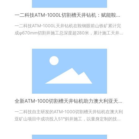
一二科技ATM-1000L切割槽天井钻机：赋能鞍钢
眼前山矿业高效施工，以专业服务破解复杂工况难
一二科技ATM-1000L天井钻机在鞍钢眼前山铁矿累计完
题
成φ670mm切割井施工总深度超280米，累计施工天井1
4条，最大深度40.5米，成功应对60°至90°不同倾角的
施工需求。
全新ATM-1000切割槽天井钻机助力澳大利亚天井
高效贯通
一二科技自主研发的ATM-1000切割槽天井钻机在澳大利
亚矿山项目中成功投入51°斜井施工，以量身定制的技术
方案与稳定高效的作业表现，赢得了海外客户的高度认可