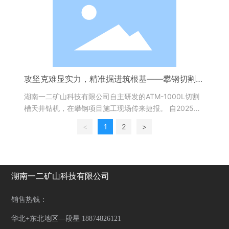
攻坚克难显实力，精准掘进筑根基——攀钢切割槽
天井钻机售后纪实
湖南一二矿山科技有限公司自主研发的ATM-1000L切割
槽天井钻机，在攀钢项目施工现场传来捷报。 自2025年
5月26日设备顺利到场调试投用以来，施工团队凭借专业
<
1
2
>
技术与设备卓越性能，圆满完成9条垂直天井的掘进任务
湖南一二矿山科技有限公司
销售热钱：
华北+东北地区—段星 18874826121