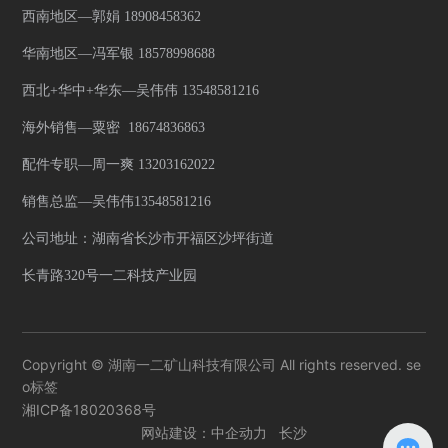
西南地区—郭娟 18908458362
华南地区—冯军银 18578998688
西北+华中+华东—吴伟伟 13548581216
海外销售—粟密 18674836863
配件专职—周一爽 13203162022
销售总监—吴伟伟13548581216
公司地址：湖南省长沙市开福区沙坪街道
长青路320号一二科技产业园
Copyright © 湖南一二矿山科技有限公司 All rights reserved. se
o标签
湘ICP备18020368号
网站建设：
中企动力
长沙